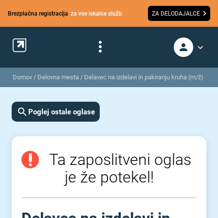
Brezplačna registracija
za vse iskalce služb
ZA DELODAJALCE
Domov
/
Delovna mesta
/
Delavec na izdelavi in pakiranju kruha (m/ž)
Poglej ostale oglase
Ta zaposlitveni oglas
je že potekel!