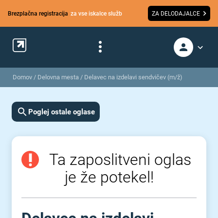
Brezplačna registracija
za vse iskalce služb
ZA DELODAJALCE
Domov
/
Delovna mesta
/
Delavec na izdelavi sendvičev (m/ž)
Poglej ostale oglase
Ta zaposlitveni oglas
je že potekel!