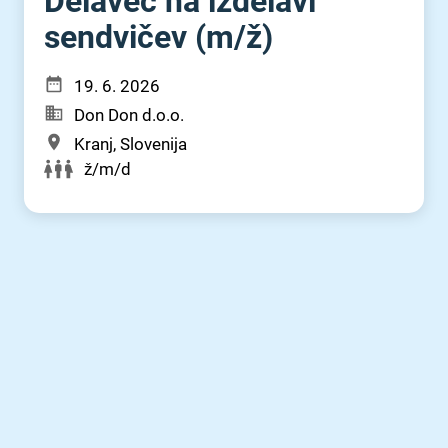
Delavec na izdelavi
sendvičev (m⁠/⁠ž)
19. 6. 2026
Don Don d.o.o.
Kranj, Slovenija
ž/m/d