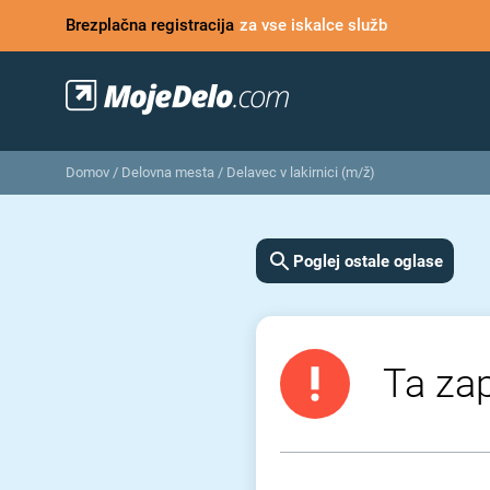
Brezplačna registracija
za vse iskalce služb
Domov
/
Delovna mesta
/
Delavec v lakirnici (m/ž)
Poglej ostale oglase
Ta zap