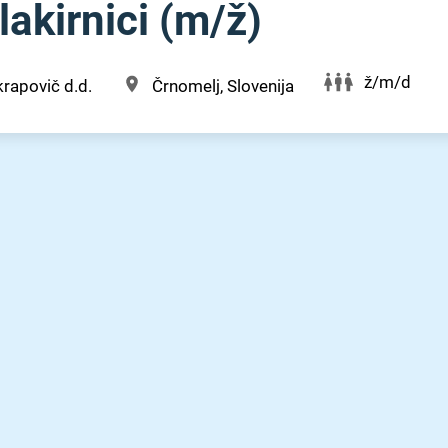
akirnici (m⁠/⁠ž)
ž/m/d
rapovič d.d.
Črnomelj, Slovenija