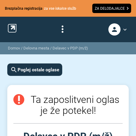
Brezplačna registracija
za vse iskalce služb
ZA DELODAJALCE
Domov
/
Delovna mesta
/
Delavec v PDP (m/ž)
Poglej ostale oglase
Ta zaposlitveni oglas
je že potekel!