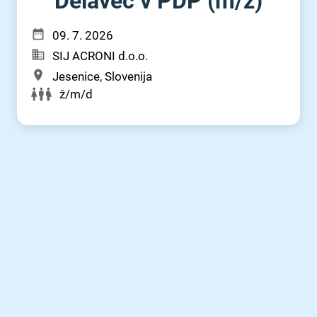
Delavec v PDP (m⁠/⁠ž)
09. 7. 2026
SIJ ACRONI d.o.o.
Jesenice, Slovenija
ž/m/d