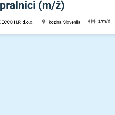
ralnici (m⁠/⁠ž)
ž/m/d
DECCO H.R. d.o.o.
kozina, Slovenija