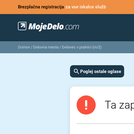
Brezplačna registracija
za vse iskalce služb
Domov
/
Delovna mesta
/
Delavec v pralnici (m/ž)
Poglej ostale oglase
Ta zap