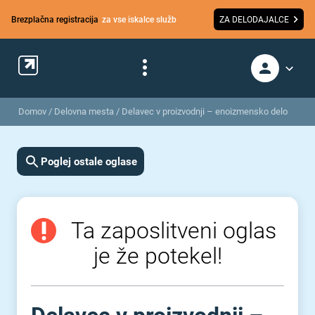
Brezplačna registracija
za vse iskalce služb
ZA DELODAJALCE
Domov
/
Delovna mesta
/
Delavec v proizvodnji – enoizmensko delo
Poglej ostale oglase
Ta zaposlitveni oglas
je že potekel!