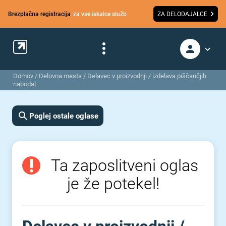
Brezplačna registracija
za vse iskalce služb
ZA DELODAJALCE
Domov
/
Delovna mesta
/
Delavec v proizvodnji / izdelava piščančjih
nabodal
Poglej ostale oglase
Ta zaposlitveni oglas
je že potekel!