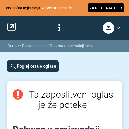
Brezplačna registracija
za vse iskalce služb
ZA DELODAJALCE
Domov
/
Delovna mesta
/
Delavec v proizvodnji m/ž/d
Poglej ostale oglase
Ta zaposlitveni oglas
je že potekel!