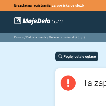
Brezplačna registracija
za vse iskalce služb
Domov
/
Delovna mesta
/
Delavec v proizvodnji (m/ž)
Poglej ostale oglase
Ta zap