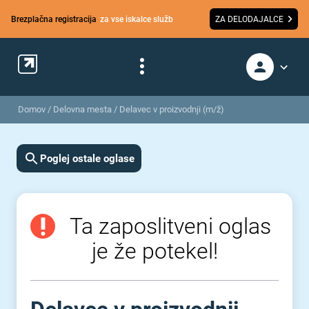
Brezplačna registracija
za vse iskalce služb
ZA DELODAJALCE
Domov
/
Delovna mesta
/
Delavec v proizvodnji (m/ž)
Poglej ostale oglase
Ta zaposlitveni oglas
je že potekel!