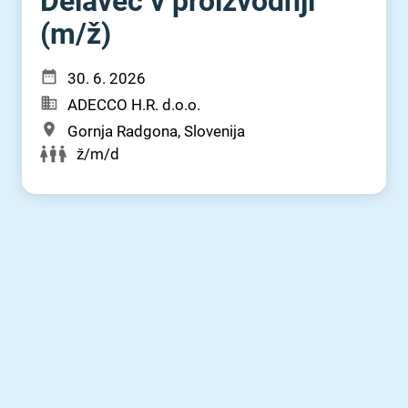
Delavec v proizvodnji
(m⁠/⁠ž)
30. 6. 2026
ADECCO H.R. d.o.o.
Gornja Radgona, Slovenija
ž/m/d