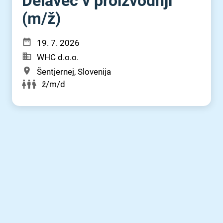
Delavec v proizvodnji
(m⁠/⁠ž)
19. 7. 2026
WHC d.o.o.
Šentjernej, Slovenija
ž/m/d