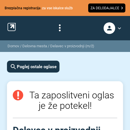
Brezplačna registracija
za vse iskalce služb
ZA DELODAJALCE
Domov
/
Delovna mesta
/
Delavec v proizvodnji (m/ž)
Poglej ostale oglase
Ta zaposlitveni oglas
je že potekel!