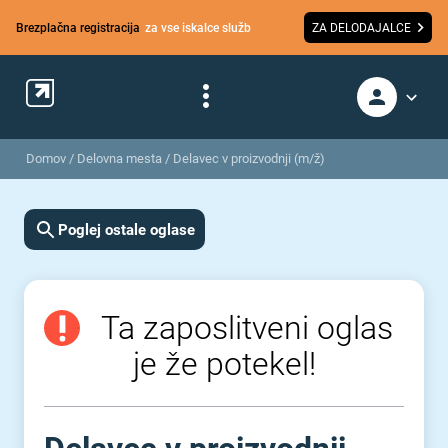
Brezplačna registracija
za vse iskalce služb
ZA DELODAJALCE
Domov
/
Delovna mesta
/
Delavec v proizvodnji (m/ž)
Poglej ostale oglase
Ta zaposlitveni oglas
je že potekel!