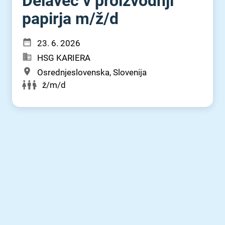
Delavec v proizvodnji
papirja m⁠/⁠ž⁠/⁠d
23. 6. 2026
HSG KARIERA
Osrednjeslovenska, Slovenija
ž/m/d