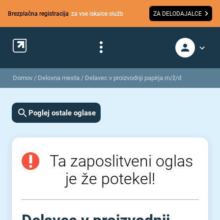
Brezplačna registracija
za vse iskalce služb
ZA DELODAJALCE
Domov
/
Delovna mesta
/
Delavec v proizvodnji papirja m/ž/d
Poglej ostale oglase
Ta zaposlitveni oglas
je že potekel!