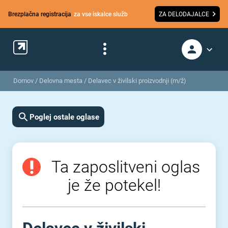
Brezplačna registracija
za vse iskalce služb
ZA DELODAJALCE
Domov
/
Delovna mesta
/
Delavec v živilski proizvodnji (m/ž)
Poglej ostale oglase
Ta zaposlitveni oglas
je že potekel!