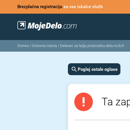
Brezplačna registracija
za vse iskalce služb
Domov
/
Delovna mesta
/
Delavec za lažja proizvodna dela m/ž/d
Poglej ostale oglase
Ta zap