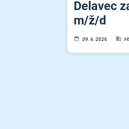
Delavec za
m⁠/⁠ž⁠/⁠d
09. 6. 2026
H