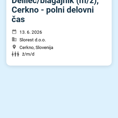
Delilec⁠/⁠blagajnik (m⁠/⁠ž),
Cerkno - polni delovni
čas
13. 6. 2026
Slorest d.o.o.
Cerkno, Slovenija
ž/m/d