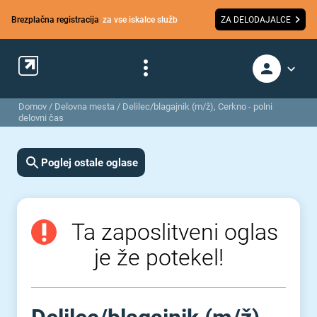
Brezplačna registracija
za vse iskalce služb
ZA DELODAJALCE
Domov
/
Delovna mesta
/
Delilec/blagajnik (m/ž), Cerkno - polni
delovni čas
Poglej ostale oglase
Ta zaposlitveni oglas
je že potekel!