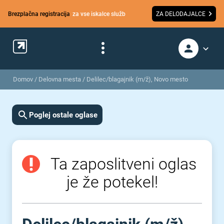
Brezplačna registracija
za vse iskalce služb
ZA DELODAJALCE
Domov
/
Delovna mesta
/
Delilec/blagajnik (m/ž), Novo mesto
Poglej ostale oglase
Ta zaposlitveni oglas
je že potekel!