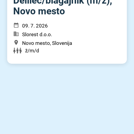
Delilec⁠/⁠blagajnik (m⁠/⁠ž),
Novo mesto
09. 7. 2026
Slorest d.o.o.
Novo mesto, Slovenija
ž/m/d