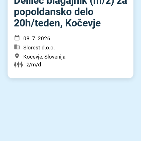
Delilec blagajnik (m⁠/⁠ž) za
popoldansko delo
20h⁠/⁠teden, Kočevje
08. 7. 2026
Slorest d.o.o.
Kočevje, Slovenija
ž/m/d