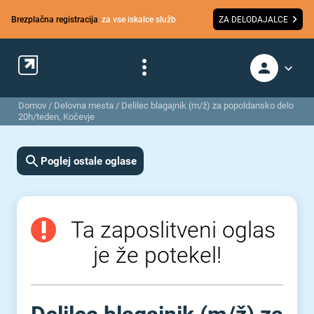
Brezplačna registracija
za vse iskalce služb
ZA DELODAJALCE
Domov
/
Delovna mesta
/
Delilec blagajnik (m/ž) za popoldansko delo
20h/teden, Kočevje
Poglej ostale oglase
Ta zaposlitveni oglas
je že potekel!