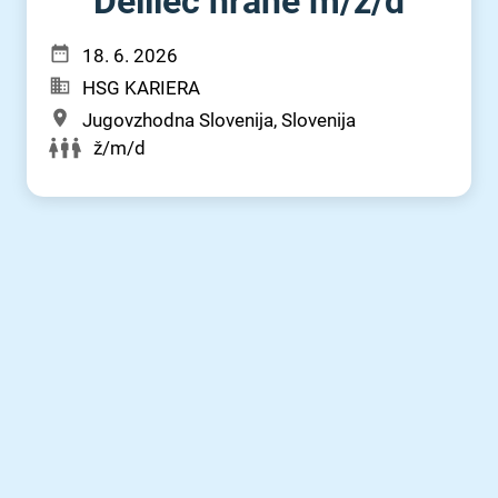
Delilec hrane m⁠/⁠ž⁠/⁠d
18. 6. 2026
HSG KARIERA
Jugovzhodna Slovenija, Slovenija
ž/m/d