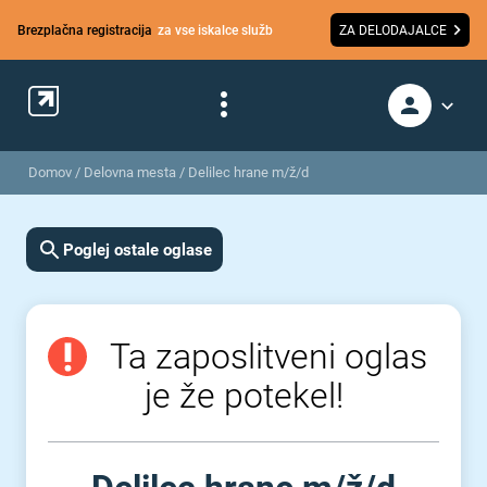
Brezplačna registracija
za vse iskalce služb
ZA DELODAJALCE
Domov
/
Delovna mesta
/
Delilec hrane m/ž/d
Poglej ostale oglase
Ta zaposlitveni oglas
je že potekel!