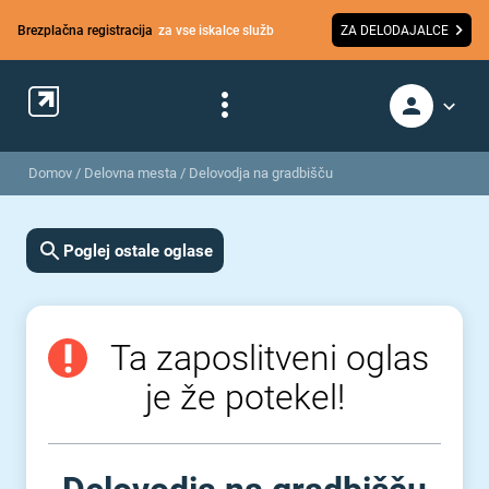
Brezplačna registracija
za vse iskalce služb
ZA DELODAJALCE
Domov
/
Delovna mesta
/
Delovodja na gradbišču
Poglej ostale oglase
Ta zaposlitveni oglas
je že potekel!