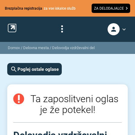
Brezplačna registracija
za vse iskalce služb
ZA DELODAJALCE
Domov
/
Delovna mesta
/
Delovodja vzdrževalni del
Poglej ostale oglase
Ta zaposlitveni oglas
je že potekel!