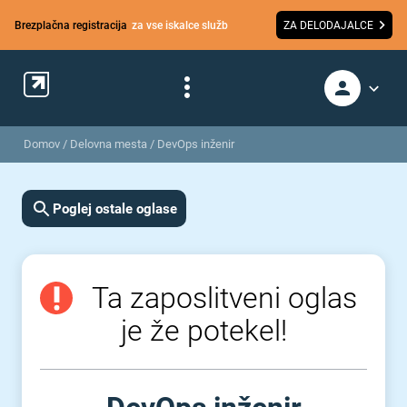
Brezplačna registracija
za vse iskalce služb
ZA DELODAJALCE
Domov
/
Delovna mesta
/
DevOps inženir
Poglej ostale oglase
Ta zaposlitveni oglas
je že potekel!