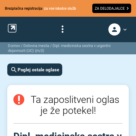
Brezplačna registracija
za vse iskalce služb
ZA DELODAJALCE
Domov
/
Delovna mesta
/
Dipl. medicinska sestra v urgentni
dejavnosti (UC) (m/ž)
Poglej ostale oglase
Ta zaposlitveni oglas
je že potekel!