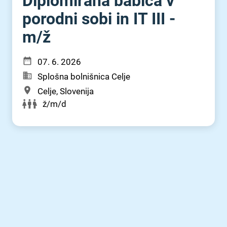
Diplomirana babica v
porodni sobi in IT III -
m⁠/⁠ž
07. 6. 2026
Splošna bolnišnica Celje
Celje, Slovenija
ž/m/d