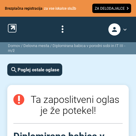
Brezplačna registracija
za vse iskalce služb
ZA DELODAJALCE
Domov
/
Delovna mesta
/
Diplomirana babica v porodni sobi in IT III -
m/ž
Poglej ostale oglase
Ta zaposlitveni oglas
je že potekel!