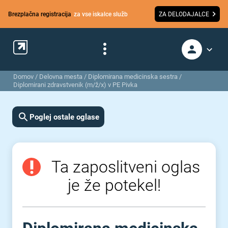
Brezplačna registracija
za vse iskalce služb
ZA DELODAJALCE
Domov
/
Delovna mesta
/
Diplomirana medicinska sestra /
Diplomirani zdravstvenik (m/ž/x) v PE Pivka
Poglej ostale oglase
Ta zaposlitveni oglas
je že potekel!