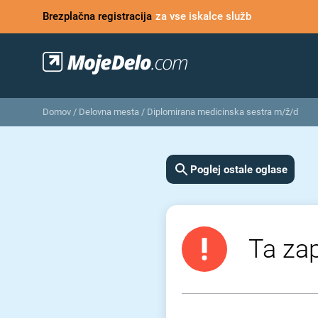
Brezplačna registracija
za vse iskalce služb
Domov
/
Delovna mesta
/
Diplomirana medicinska sestra m/ž/d
Poglej ostale oglase
Ta zap