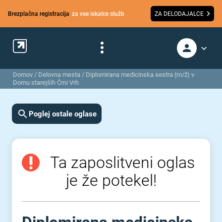
Brezplačna registracija
za vse iskalce služb
ZA DELODAJALCE
Domov
/
Delovna mesta
/
Diplomirana medicinska sestra (m/ž) v
Domu starejših Črni Vrh
Poglej ostale oglase
Ta zaposlitveni oglas
je že potekel!