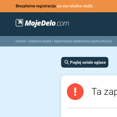
Brezplačna registracija
za vse iskalce služb
Domov
/
Delovna mesta
/
Diplomirana medicinska sestra (m/ž/x)
Poglej ostale oglase
Ta zap