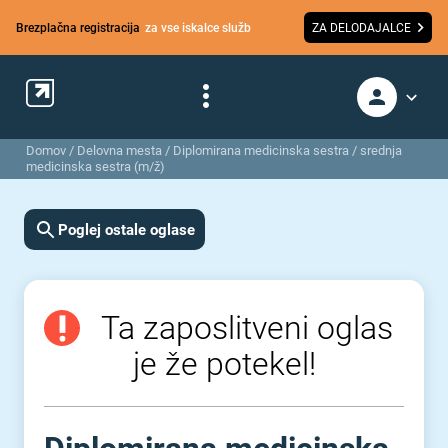
Brezplačna registracija
za vse iskalce služb
ZA DELODAJALCE
Domov
/
Delovna mesta
/
Diplomirana medicinska sestra / srednja
medicinska sestra (m/ž)
Poglej ostale oglase
Ta zaposlitveni oglas
je že potekel!