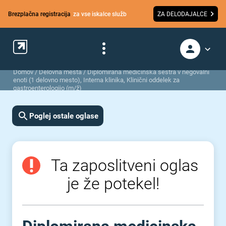
Brezplačna registracija
za vse iskalce služb
ZA DELODAJALCE
Domov
/
Delovna mesta
/
Diplomirana medicinska sestra v negovalni
enoti (1 delovno mesto), Interna klinika, Klinični oddelek za
gastroenterologijo (m/ž)
Poglej ostale oglase
Ta zaposlitveni oglas
je že potekel!