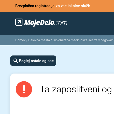
Brezplačna registracija
za vse iskalce služb
Domov
/
Delovna mesta
/
Diplomirana medicinska sestra v negovalni
Poglej ostale oglase
Ta zaposlitveni ogl