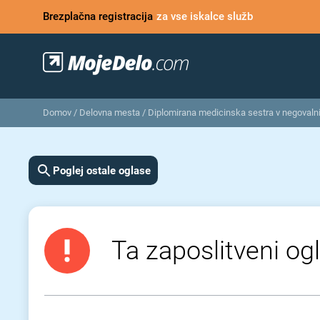
Brezplačna registracija
za vse iskalce služb
Domov
/
Delovna mesta
/
Diplomirana medicinska sestra v negovaln
Poglej ostale oglase
Ta zaposlitveni ogl