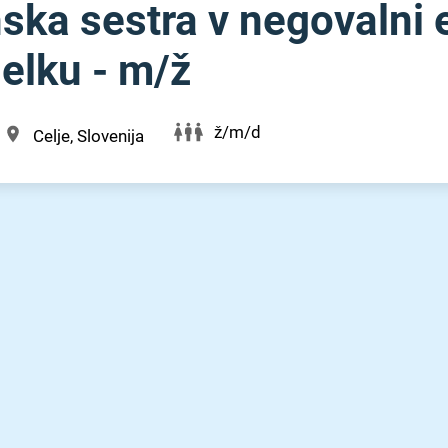
ska sestra v negovalni 
ku - m⁠/⁠ž
ž/m/d
Celje, Slovenija