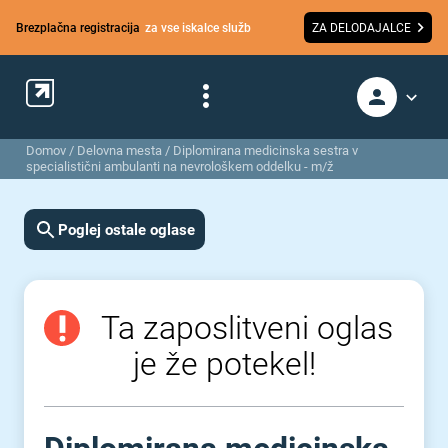
Brezplačna registracija
za vse iskalce služb
ZA DELODAJALCE
Domov
/
Delovna mesta
/
Diplomirana medicinska sestra v
specialistični ambulanti na nevrološkem oddelku - m/ž
Poglej ostale oglase
Ta zaposlitveni oglas
je že potekel!