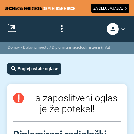
Brezplačna registracija
za vse iskalce služb
ZA DELODAJALCE
Domov
/
Delovna mesta
/
Diplomirani radiološki inženir (m/ž)
Poglej ostale oglase
Ta zaposlitveni oglas
je že potekel!