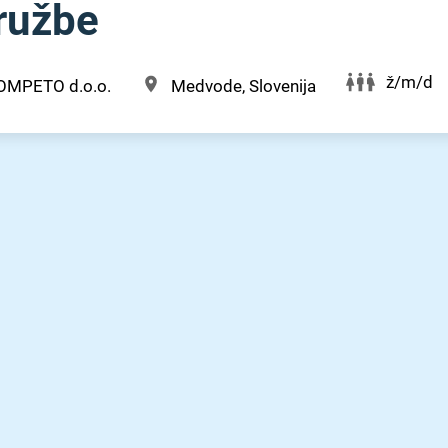
družbe
ž/m/d
OMPETO d.o.o.
Medvode, Slovenija