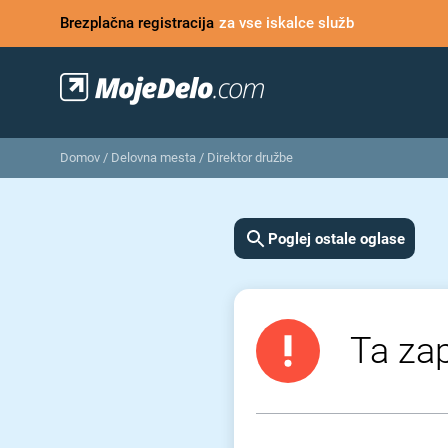
Brezplačna registracija
za vse iskalce služb
Domov
/
Delovna mesta
/
Direktor družbe
Poglej ostale oglase
Ta zap