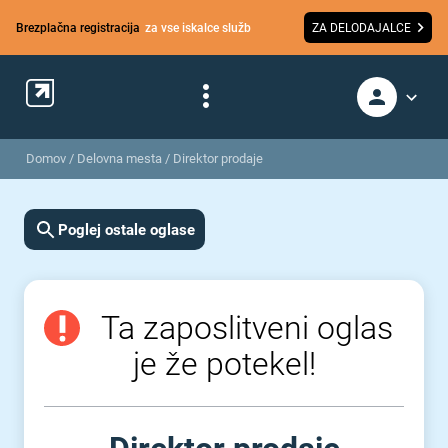
Brezplačna registracija
za vse iskalce služb
ZA DELODAJALCE
Domov
/
Delovna mesta
/
Direktor prodaje
Poglej ostale oglase
Ta zaposlitveni oglas
je že potekel!