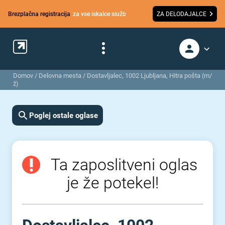
Brezplačna registracija
za vse iskalce služb
ZA DELODAJALCE
Domov
/
Delovna mesta
/
Dostavljalec, 1002 Ljubljana, Hitra pošta (m/
ž)
Poglej ostale oglase
Ta zaposlitveni oglas
je že potekel!