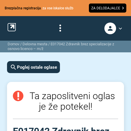
Brezplačna registracija
za vse iskalce služb
ZA DELODAJALCE
Domov
/
Delovna mesta
/
E017042 Zdravnik brez specializacije z
osnovo licenco – m/ž
Poglej ostale oglase
Ta zaposlitveni oglas
je že potekel!