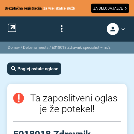
Brezplačna registracija
za vse iskalce služb
ZA DELODAJALCE
Domov
/
Delovna mesta
/
E018018 Zdravnik specialist – m/ž
Poglej ostale oglase
Ta zaposlitveni oglas
je že potekel!