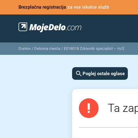
Brezplačna registracija
za vse iskalce služb
Domov
/
Delovna mesta
/
E018018 Zdravnik specialist – m/ž
Poglej ostale oglase
Ta zap