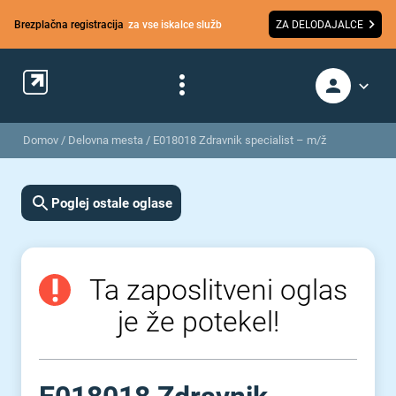
Brezplačna registracija
za vse iskalce služb
ZA DELODAJALCE
Domov
/
Delovna mesta
/
E018018 Zdravnik specialist – m/ž
Poglej ostale oglase
Ta zaposlitveni oglas
je že potekel!