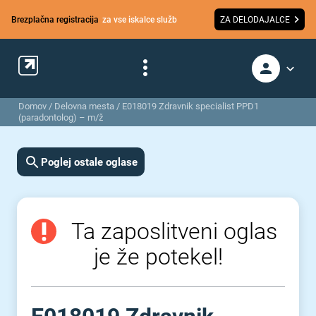
Brezplačna registracija
za vse iskalce služb
ZA DELODAJALCE
Domov
/
Delovna mesta
/
E018019 Zdravnik specialist PPD1
(paradontolog) – m/ž
Poglej ostale oglase
Ta zaposlitveni oglas
je že potekel!