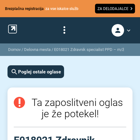
Brezplačna registracija
za vse iskalce služb
ZA DELODAJALCE
Domov
/
Delovna mesta
/
E018021 Zdravnik specialist PPD – m/ž
Poglej ostale oglase
Ta zaposlitveni oglas
je že potekel!