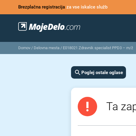
Brezplačna registracija
za vse iskalce služb
Domov
/
Delovna mesta
/
E018021 Zdravnik specialist PPD3 – m/ž
Poglej ostale oglase
Ta zap