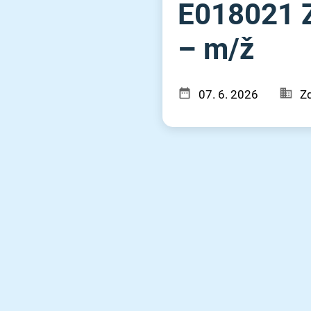
E018021 Z
– m⁠/⁠ž
07. 6. 2026
Zd