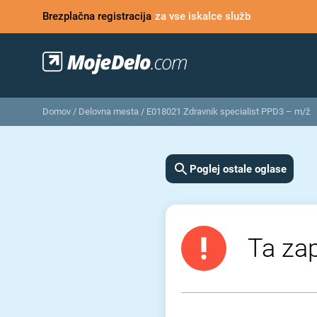
Brezplačna registracija
za vse iskalce služb
Domov
/
Delovna mesta
/
E018021 Zdravnik specialist PPD3 – m/ž
Poglej ostale oglase
Ta zap