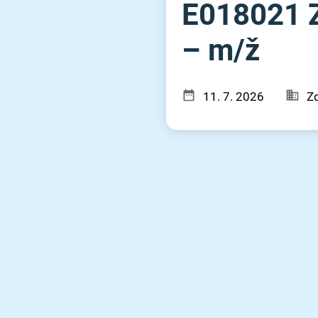
E018021 Z
– m⁠/⁠ž
11. 7. 2026
Zd