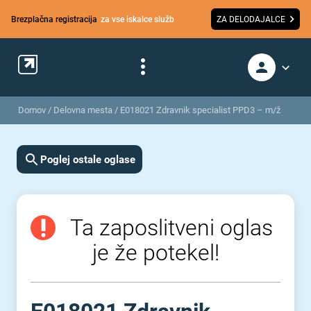
Brezplačna registracija
za vse iskalce služb
ZA DELODAJALCE
Domov
/
Delovna mesta
/
E018021 Zdravnik specialist PPD3 – m/ž
Poglej ostale oglase
Ta zaposlitveni oglas
je že potekel!