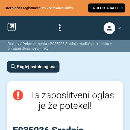
Brezplačna registracija
za vse iskalce služb
ZA DELODAJALCE
Domov
/
Delovna mesta
/
E035036 Srednja medicinska sestra v
primarni dejavnosti - m/ž
Poglej ostale oglase
Ta zaposlitveni oglas
je že potekel!