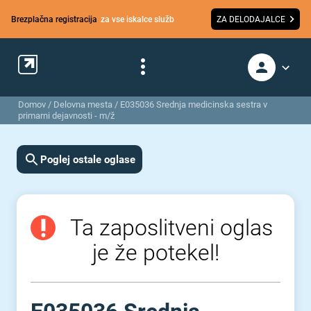
Brezplačna registracija
za vse iskalce služb
ZA DELODAJALCE
Domov
/
Delovna mesta
/
E035036 Srednja medicinska sestra v
primarni dejavnosti - m/ž
Poglej ostale oglase
Ta zaposlitveni oglas
je že potekel!