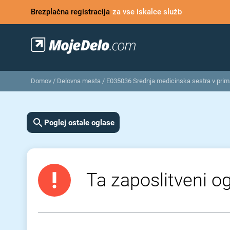
Brezplačna registracija
za vse iskalce služb
Domov
/
Delovna mesta
/
E035036 Srednja medicinska sestra v prima
Poglej ostale oglase
Ta zaposlitveni og