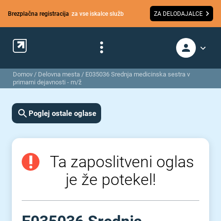
Brezplačna registracija
za vse iskalce služb
ZA DELODAJALCE
Domov
/
Delovna mesta
/
E035036 Srednja medicinska sestra v
primarni dejavnosti - m/ž
Poglej ostale oglase
Ta zaposlitveni oglas
je že potekel!